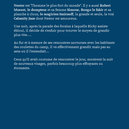
Nestor
est "l'homme le plus fort du monde". Il y a aussi
Robert
Musset
,
le dompteur
et sa femme
Simone
,
Bongo le fakir
et sa
planche à clous,
le magicien Smirnoff
, la grande et seule, la vrai
Calamity Jane
dont Nestor est amoureux.
Une nuit, après la parade des forains à laquelle Ricky assiste
ébloui, il décide de s'enfuir pour trouver le moyen de grandir
plus vite....
Au fur et à mesure de ses rencontres nocturnes avec les habitants
des roulettes du camp, il va effectivement grandir mais pas au
sens où il l'entendait...
Ceux qu'il avait coutume de rencontrer le jour, montrent la nuit
de nouveaux visages, parfois beaucoup plus effrayants ou
étonnants.