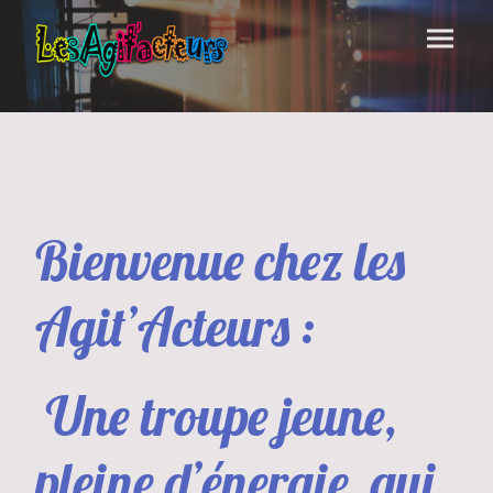
Bienvenue chez les
Agit’Acteurs :
Une troupe jeune,
pleine d’énergie, qui